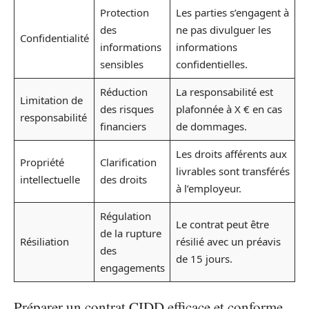
Protection
Les parties s’engagent à
des
ne pas divulguer les
Confidentialité
informations
informations
sensibles
confidentielles.
Réduction
La responsabilité est
Limitation de
des risques
plafonnée à X € en cas
responsabilité
financiers
de dommages.
Les droits afférents aux
Propriété
Clarification
livrables sont transférés
intellectuelle
des droits
à l’employeur.
Régulation
Le contrat peut être
de la rupture
Résiliation
résilié avec un préavis
des
de 15 jours.
engagements
Préparer un contrat CIDD efficace et conforme