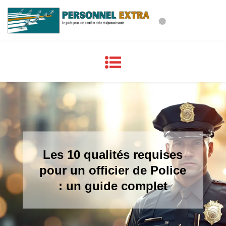
Skip
to
content
Les 10 qualités requises
pour un officier de Police
: un guide complet