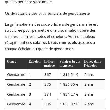
que l’expérience s’accumule.
Grille salariale des sous-officiers de gendarmerie
La grille salariale des sous-officiers de gendarmerie est
structurée pour permettre une visualisation claire des
salaires selon les grades et échelons. Voici un tableau
récapitulatif des
salaires bruts mensuels
associés à
chaque échelon du grade de gendarme :
Grade
Échelon
Indice
Salaires bruts
Durée dans
majoré
mensuels
l’échelon
Gendarme
1
367
1 816,51 €
2 ans
Gendarme
2
375
1 826,35 €
2 ans
Gendarme
3
384
1 831,27 €
2 ans
Gendarme
4
396
1 850,97 €
2 ans