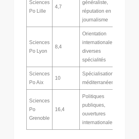
Sciences
généraliste,
4,7
Po Lille
réputation en
journalisme
Orientation
Sciences
internationale,
8,4
Po Lyon
diverses
spécialités
Sciences
Spécialisations
10
Po Aix
méditerranéennes
Politiques
Sciences
publiques,
Po
16,4
ouvertures
Grenoble
internationales